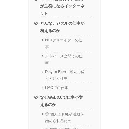
が主役になるインターネ
ット
どんなデジタルの仕事が
増えるのか
NFTクリエイターの仕
事
メタバース空間での仕
事
Play to Earn。遊んで稼
ぐという仕事
DAOでの仕事
なぜWeb3.0で仕事が増
えるのか
① 個人でも経済活動を
始められるため